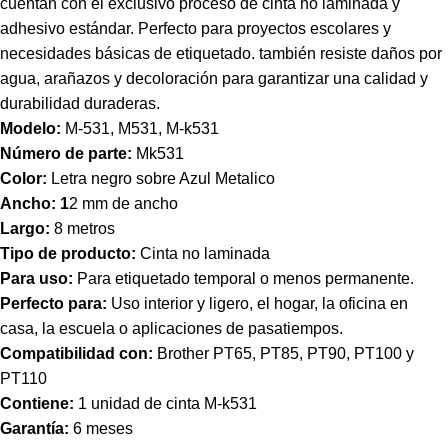
cuentan con el exclusivo proceso de cinta no laminada y
adhesivo estándar. Perfecto para proyectos escolares y
necesidades básicas de etiquetado. también resiste daños por
agua, arañazos y decoloración para garantizar una calidad y
durabilidad duraderas.
Modelo:
M-531, M531, M-k531
Número de parte:
Mk531
Color:
Letra negro sobre Azul Metalico
Ancho: 1
2 mm de ancho
Largo:
8 metros
Tipo de producto:
Cinta no laminada
Para uso:
Para etiquetado temporal o menos permanente.
Perfecto para:
Uso i
nterior y ligero,
el hogar, la oficina en
casa, la escuela o aplicaciones de pasatiempos.
Compatibilidad con:
Brother PT65, PT85, PT90, PT100 y
PT110
Contiene:
1 unidad de cinta M-k531
Garantía:
6 meses