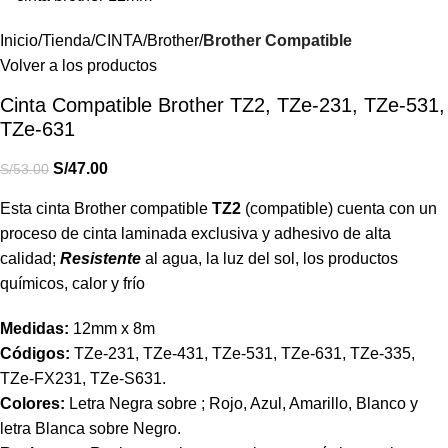
Inicio
Tienda
CINTA
Brother
Brother Compatible
Volver a los productos
Cinta Compatible Brother TZ2, TZe-231, TZe-531,
TZe-631
S/
47.00
S/
53.00
Esta cinta Brother compatible
TZ2
(compatible) cuenta con un
proceso de cinta laminada exclusiva y adhesivo de alta
calidad;
Resistente
al agua, la luz del sol, los productos
químicos, calor y frío
Medidas:
12mm x 8m
Códigos:
TZe-231, TZe-431, TZe-531, TZe-631, TZe-335,
TZe-FX231, TZe-S631.
Colores:
Letra Negra sobre ; Rojo, Azul, Amarillo, Blanco y
letra Blanca sobre Negro.