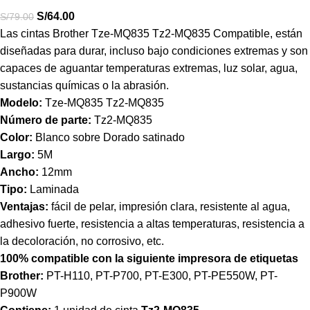
S/
64.00
S/
79.00
Las cintas Brother Tze-MQ835 Tz2-MQ835 Compatible, están
diseñadas para durar, incluso bajo condiciones extremas y son
capaces de aguantar temperaturas extremas, luz solar, agua,
sustancias químicas o la abrasión.
Modelo:
Tze-MQ835 Tz2-MQ835
Número de parte:
Tz2-MQ835
Color:
Blanco sobre Dorado satinado
Largo:
5M
Ancho:
12mm
Tipo:
Laminada
Ventajas:
fácil de pelar, impresión clara, resistente al agua,
adhesivo fuerte, resistencia a altas temperaturas, resistencia a
la decoloración, no corrosivo, etc.
100% compatible con la siguiente impresora de etiquetas
Brother:
PT-H110, PT-P700, PT-E300, PT-PE550W, PT-
P900W