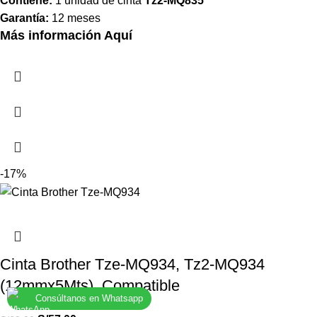
Contiene:
1 unidad de cinta
Tz2-MQ835
Garantía:
12 meses
Más información Aquí
-17%
Cinta Brother Tze-MQ934, Tz2-MQ934
(12mmx5Mts), Compatible
Consúltanos en Whatsapp