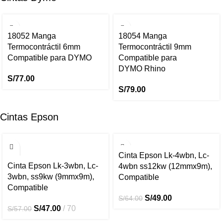
18052 Manga
18054 Manga
Termocontráctil 6mm
Termocontráctil 9mm
Compatible para DYMO
Compatible para
DYMO Rhino
S/
77.00
S/
79.00
Cintas Epson
-18%
-23%
Cinta Epson Lk-4wbn, Lc-
Cinta Epson Lk-3wbn, Lc-
4wbn ss12kw (12mmx9m),
3wbn, ss9kw (9mmx9m),
Compatible
Compatible
S/
49.00
S/
64.00
S/
47.00
70
S/
57.00