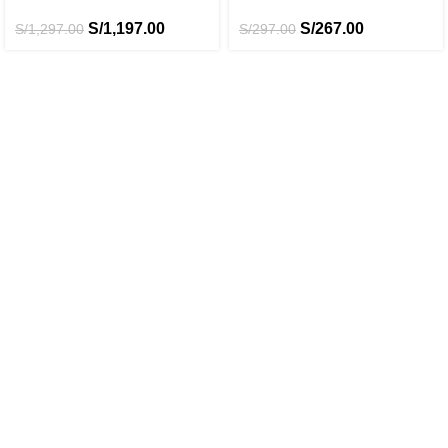
S/
1,197.00
S/
267.00
S/
1,297.00
S/
297.00
SONISA.COM.PE
Somos una empresa Importadora y distribuidora de suministros
y equipos eléctricos.
Encuentra las mejores ofertas en Suministros para Impresora
de etiquetas y Rotuladoras, Brother, Epson, Brady, Dymo y
más.
INFORMACIÓN
Política de devoluciones y reembolsos
Política de privacidad