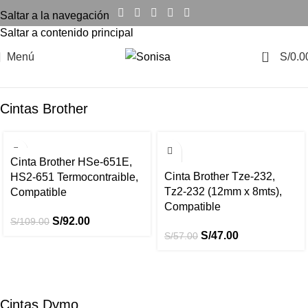
Saltar a la navegación
Saltar a contenido principal
0
Menú
S/
0.0
Cintas Brother
-16%
-18%
Cinta Brother HSe-651E,
Cinta Brother Tze-232,
HS2-651 Termocontraible,
Tz2-232 (12mm x 8mts),
Compatible
Compatible
S/
92.00
S/
109.00
S/
47.00
S/
57.00
Cintas Dymo