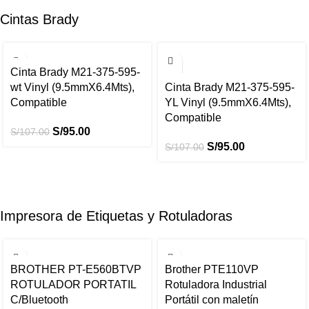
Cintas Brady
-11%
-11%
Cinta Brady M21-375-595-
wt Vinyl (9.5mmX6.4Mts),
Cinta Brady M21-375-595-
Compatible
YL Vinyl (9.5mmX6.4Mts),
Compatible
S/
95.00
S/
107.00
S/
95.00
S/
107.00
Impresora de Etiquetas y Rotuladoras
-8%
-10%
BROTHER PT-E560BTVP
Brother PTE110VP
ROTULADOR PORTATIL
Rotuladora Industrial
C/Bluetooth
Portátil con maletín