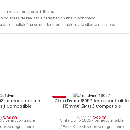
 su rotuladora portátil Rhino.
ido antes de realizar la terminación final o ponchado.
 que la poliolefina se moldee por completo a la silueta del cable.
-16%
53 termocontraible
Cinta Dymo 18057 termocontraible
s.) Compatible
(19mmX1.5Mts.) Compatible
S/
80.00
S/
92.00
0
S/
109.00
53 termocontraible
Cinta Dymo 18057 termocontraible
) Letra negra sobre
(19mm X 1.5Mts.) Letra negra sobre