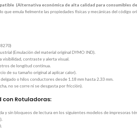
tible (Alternativa económica de alta calidad para consumibles de
 que emula fielmente las propiedades físicas y mecánicas del código or
18270)
dustrial (Emulación del material original DYMO IND
).
 visibilidad, contraste y alerta visual.
tros de longitud continua.
 de su tamaño original al aplicar calor).
 delgado o hilos conductores desde 1.18 mm hasta 2.33 mm.
ha, no se corre ni se desgasta por fricción).
 con Rotuladoras:
da y sin bloqueos de lectura en los siguientes modelos de impresoras tér
).
.