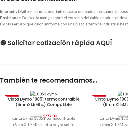
Imprimir:
Digite y mande a imprimir el texto deseado directamente desde
Posicionar:
Deslice la manga sobre el extremo del cable conductor desun
Contraer:
Aplique calor uniforme con una pistola térmica industrial hasta
🟢 Solicitar cotización rápida AQUÍ
También te recomendamos…
-21%
-11%
Cinta Dymo 18051 termocontraible
Cinta Dymo 180
(6mmX1.5Mts.) Compatible
(9mmX1.5Mt
S/
77.00
S/
97.00
S/
90.0
Cinta Dymo 18051 termocontraible
Cinta Dymo 180
(6mm X 1.5Mts.) Letra negra sobre
(9mm X 1.5Mts.