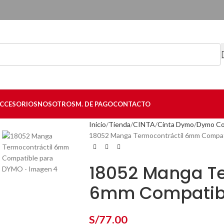
CCESORIOS
NOSOTROS
M. DE PAGO
CONTACTO
Inicio
Tienda
CINTA
Cinta Dymo
Dymo Co
18052 Manga Termocontráctil 6mm Compa
18052 Manga Te
6mm Compatib
S/
77.00