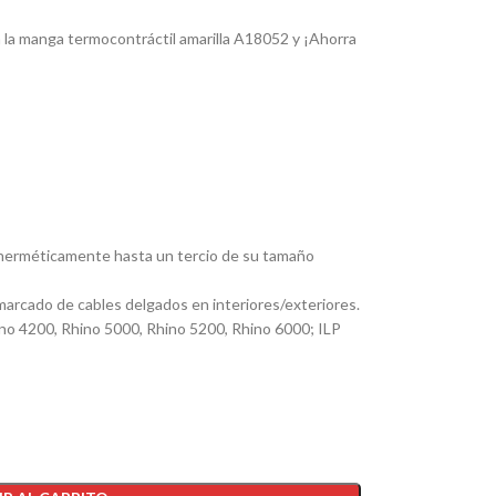
n la manga termocontráctil amarilla A18052 y ¡Ahorra
herméticamente hasta un tercio de su tamaño
arcado de cables delgados en interiores/exteriores.
o 4200, Rhino 5000, Rhino 5200, Rhino 6000; ILP