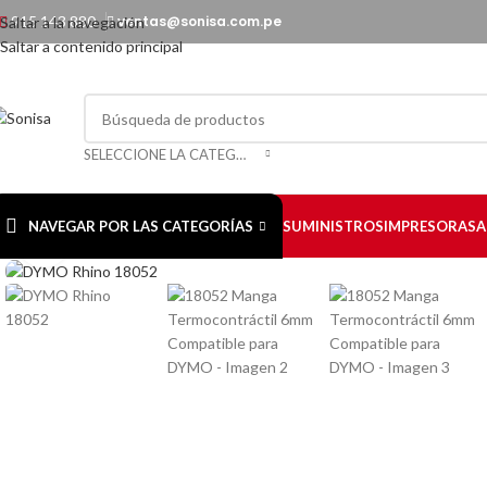
915 143 880
ventas@sonisa.com.pe
Saltar a la navegación
Saltar a contenido principal
SELECCIONE LA CATEGORÍA
NAVEGAR POR LAS CATEGORÍAS
SUMINISTROS
IMPRESORAS
A
Haga Click para agrandar