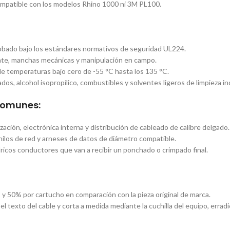
mpatible con los modelos Rhino 1000 ni 3M PL100.
robado bajo los estándares normativos de seguridad UL224.
ante, manchas mecánicas y manipulación en campo.
 temperaturas bajo cero de -55 °C hasta los 135 °C.
os, alcohol isopropílico, combustibles y solventes ligeros de limpieza ind
Comunes:
ción, electrónica interna y distribución de cableado de calibre delgado.
hilos de red y arneses de datos de diámetro compatible.
icos conductores que van a recibir un ponchado o crimpado final.
y 50% por cartucho en comparación con la pieza original de marca.
el texto del cable y corta a medida mediante la cuchilla del equipo, errad