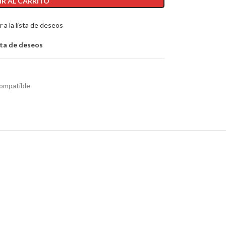
R AL CARRITO
 a la lista de deseos
sta de deseos
ompatible