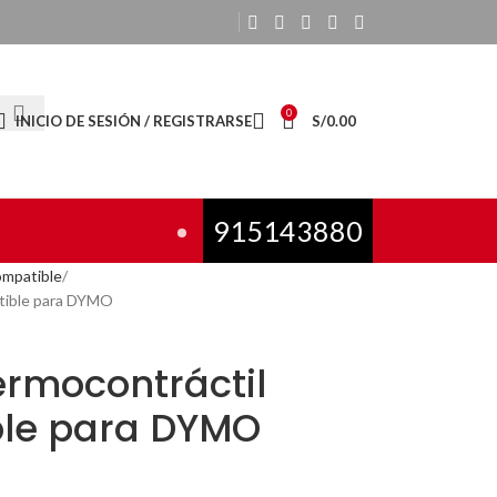
0
INICIO DE SESIÓN / REGISTRARSE
S/
0.00
915143880
mpatible
tible para DYMO
rmocontráctil
le para DYMO