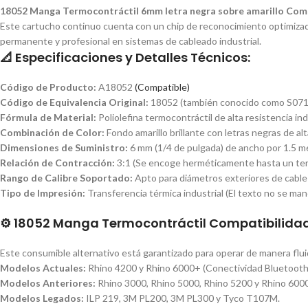
18052 Manga Termocontráctil 6mm letra negra sobre amarillo Compa
Este cartucho continuo cuenta con un chip de reconocimiento optimizado
permanente y profesional en sistemas de cableado industrial.
📐 Especificaciones y Detalles Técnicos:
Código de Producto:
A18052
(Compatible)
Código de Equivalencia Original:
18052 (también conocido como S07
Fórmula de Material:
Poliolefina termocontráctil de alta resistencia in
Combinación de Color:
Fondo amarillo brillante con letras negras de alta
Dimensiones de Suministro:
6 mm (1/4 de pulgada) de ancho por 1.5 me
Relación de Contracción:
3:1 (Se encoge herméticamente hasta un tercio
Rango de Calibre Soportado:
Apto para diámetros exteriores de cable
Tipo de Impresión:
Transferencia térmica industrial (El texto no se manc
⚙️ 18052 Manga Termocontráctil Compatibilidad
Este consumible alternativo está garantizado para operar de manera flui
Modelos Actuales:
Rhino 4200
y Rhino 6000+ (Conectividad Bluetooth
Modelos Anteriores:
Rhino 3000, Rhino 5000, Rhino 5200 y Rhino 6000
Modelos Legados:
ILP 219, 3M PL200
, 3M PL300 y Tyco T107M.