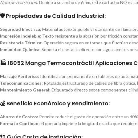
Nota de restricción:
Debido a su ancho de 6mm, este cartucho NO es co
🛡️ Propiedades de Calidad Industrial:
Seguridad Eléctrica:
Material autoextinguible y retardante de flama p
Impresión Indeleble:
Texto resistente a la abrasión por fricción const
Resistencia Térmica:
Operación segura en entornos que fluctúan desde
Inmunidad Química:
Soporta el contacto directo con agua, aceites pesad
🏭 18052 Manga Termocontráctil Aplicaciones 
Marcaje Periférico:
Identificación permanente en tableros de automatiza
Telecomunicaciones:
Rotulado estructurado de cables de fibra óptica, 
Mantenimiento General:
Etiquetado directo sobre componentes cilíndr
💰 Beneficio Económico y Rendimiento:
Ahorro de Costos:
Permite reducir el gasto de operación entre un 40% 
Formato Continuo:
El operario imprime la longitud exacta que requiere 
🔌 Guía Corta de Instalación: