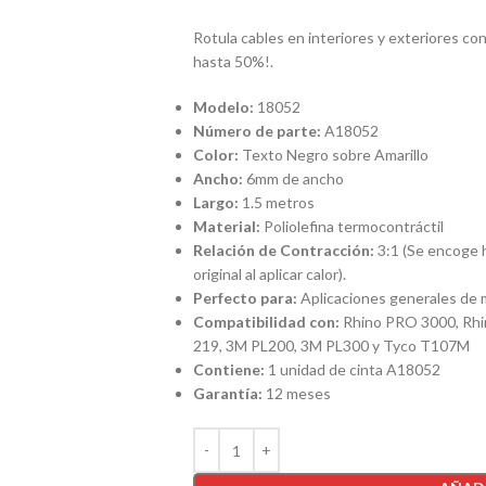
Rotula cables en interiores y exteriores co
hasta 50%!.
Modelo:
18052
Número de parte:
A18052
Color:
Texto Negro sobre Amarillo
Ancho:
6mm de ancho
Largo:
1.5 metros
Material:
Poliolefina termocontráctil
Relación de Contracción:
3:1 (Se encoge 
original al aplicar calor).
Perfecto para:
Aplicaciones generales de m
Compatibilidad con:
Rhino PRO 3000, Rhin
219, 3M PL200, 3M PL300 y Tyco T107M
Contiene:
1 unidad de cinta A18052
Garantía:
12 meses