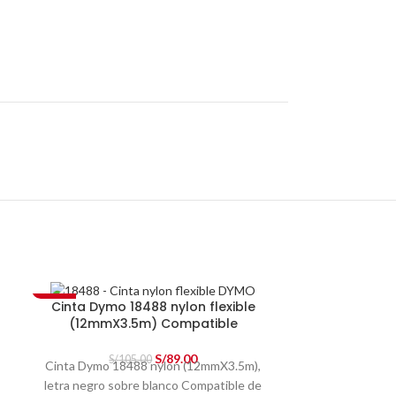
-15%
Cinta Dymo 18488 nylon flexible
(12mmX3.5m) Compatible
S/
89.00
S/
105.00
Cinta Dymo 18488 nylon (12mmX3.5m),
letra negro sobre blanco Compatible
de