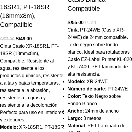
18SR1, PT-18SR
Compatible
(18mmx8m),
S/
55.00
Und
Compatible
Cinta PT-24WE (Casio XR-
24WE) de 24mm compatible.
S/
49.00
S/
57.00
Texto negro sobre fondo
Cinta Casio
XR-18SR1, PT-
blanco. Ideal para rotuladoras
18SR
(18mmx8m),
Casio EZ-Label Printer KL-820
Compatible.
Resistente al
y KL-7400. PET laminado de
agua, resistente a los
alta resistencia.
productos químicos, resistente
Modelo:
XR-24WE
a altas y bajas temperaturas,
Número de parte:
PT-24WE
resistente a la abrasión,
Color:
Texto Negro sobre
resistente a la grasa y
Fondo Blanco
resistente a la decoloración.
Ancho:
24mm de ancho
Perfecto para uso en interiores
Largo:
8 metros
y exteriores.
Material:
PET Laminado de
Modelo:
XR-18SR1, PT-18SR