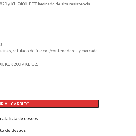
820 y KL-7400. PET laminado de alta resistencia.
ia
icinas, rotulado de frascos/contenedores y marcado
0, KL-8200 y KL-G2.
R AL CARRITO
 a la lista de deseos
sta de deseos