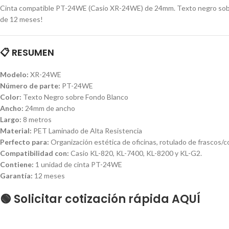
Cinta compatible PT-24WE (Casio XR-24WE) de 24mm. Texto negro sobre f
de 12 meses!
📋 RESUMEN
Modelo:
XR-24WE
Número de parte:
PT-24WE
Color:
Texto Negro sobre Fondo Blanco
Ancho:
24mm de ancho
Largo:
8 metros
Material:
PET Laminado de Alta Resistencia
Perfecto para:
Organización estética de oficinas, rotulado de frascos/c
Compatibilidad con:
Casio KL-820, KL-7400, KL-8200 y KL-G2.
Contiene:
1 unidad de cinta PT-24WE
Garantía:
12 meses
🟢 Solicitar cotización rápida AQUÍ