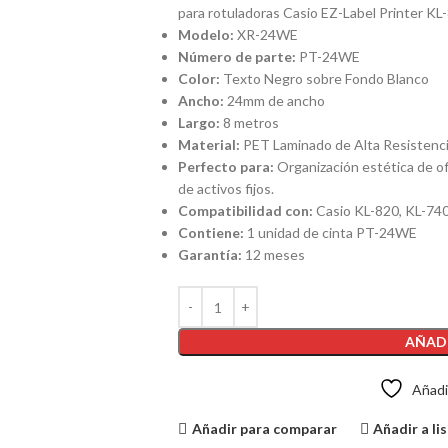
para rotuladoras Casio EZ-Label Printer KL-
Modelo:
XR-24WE
Número de parte:
PT-24WE
Color:
Texto Negro sobre Fondo Blanco
Ancho:
24mm de ancho
Largo:
8 metros
Material:
PET Laminado de Alta Resistenc
Perfecto para:
Organización estética de of
de activos fijos.
Compatibilidad con:
Casio KL-820, KL-740
Contiene:
1 unidad de cinta PT-24WE
Garantía:
12 meses
AÑADI
Añadir
Añadir para comparar
Añadir a li