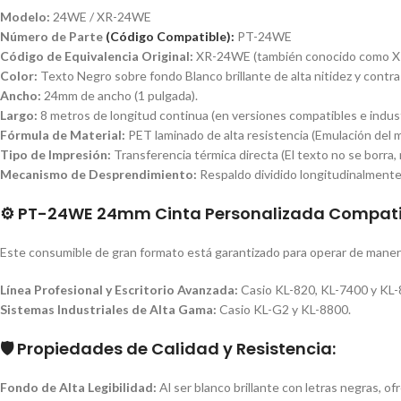
Modelo:
24WE / XR-24WE
Número de Parte
(Código Compatible):
PT-24WE
Código de Equivalencia Original:
XR-24WE (también conocido como XR
Color:
Texto Negro sobre fondo Blanco brillante de alta nitidez y contra
Ancho:
24mm de ancho (1 pulgada).
Largo:
8 metros de longitud continua (en versiones compatibles e indust
Fórmula de Material:
PET laminado de alta resistencia (Emulación del m
Tipo de Impresión:
Transferencia térmica directa (El texto no se borra
Mecanismo de Desprendimiento:
Respaldo dividido longitudinalmente 
⚙️ PT-24WE 24mm Cinta Personalizada Compatib
Este consumible de gran formato está garantizado para operar de manera
Línea Profesional y Escritorio Avanzada:
Casio KL-820, KL-7400 y KL-
Sistemas Industriales de Alta Gama:
Casio KL-G2 y KL-8800.
🛡️ Propiedades de Calidad y Resistencia:
Fondo de Alta Legibilidad:
Al ser blanco brillante con letras negras, of