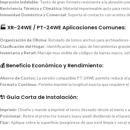
Impresión Indeleble:
Texto de gran formato resistente a la abrasión por 
Resistencia Térmica y Climática:
Material impermeable apto para resis
Inmunidad Doméstica y Comercial:
Soporta el contacto con aceites de
🏭 XR-24WE / PT-24WE Aplicaciones Comunes:
Organización de Oficina:
Rotulado de lomos anchos para archivadores de
Clasificación del Hogar:
Identificación en cajas de herramientas grand
Inventario y Retail:
Marcaje muy visible de códigos de barras macro, seña
💰 Beneficio Económico y Rendimiento:
Ahorro de Costos:
La versión compatible PT-24WE permite reducir el g
Formato Continuo:
Permite imprimir la longitud exacta que requiere el 
🔌 Guía Corta de Instalación:
Imprimir:
Diseñe y mande a imprimir el texto deseado desde el menú o ap
Posicionar:
Retire el protector trasero (easy-peel) dividiendo la etiqueta
Fijar:
Aplique sobre la superficie (asegúrese de que esté limpia y seca) ej