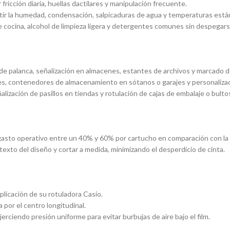
fricción diaria, huellas dactilares y manipulación frecuente.
tir la humedad, condensación, salpicaduras de agua y temperaturas est
 cocina, alcohol de limpieza ligera y detergentes comunes sin despegarse
 palanca, señalización en almacenes, estantes de archivos y marcado de
es, contenedores de almacenamiento en sótanos o garajes y personaliza
lización de pasillos en tiendas y rotulación de cajas de embalaje o bulto
asto operativo entre un 40% y 60% por cartucho en comparación con la pi
texto del diseño y cortar a medida, minimizando el desperdicio de cinta.
licación de su rotuladora Casio.
 por el centro longitudinal.
erciendo presión uniforme para evitar burbujas de aire bajo el film.