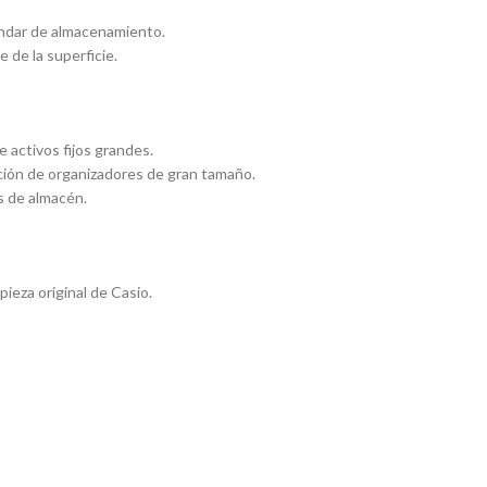
ándar de almacenamiento.
 de la superficie.
 activos fijos grandes.
ción de organizadores de gran tamaño.
s de almacén.
eza original de Casio.