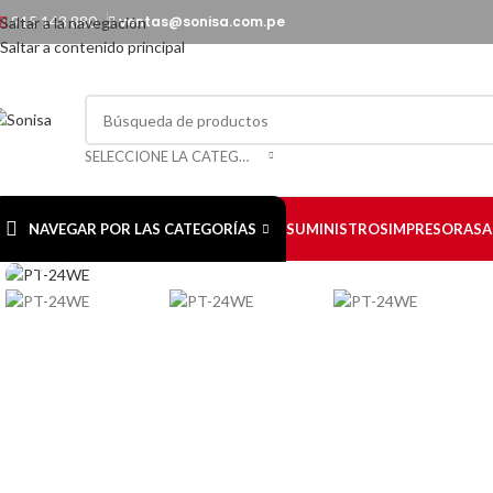
915 143 880
ventas@sonisa.com.pe
Saltar a la navegación
Saltar a contenido principal
SELECCIONE LA CATEGORÍA
NAVEGAR POR LAS CATEGORÍAS
SUMINISTROS
IMPRESORAS
A
Haga Click para agrandar