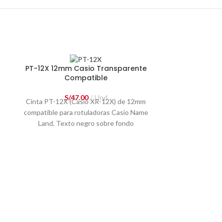
PT-12X 12mm Casio Transparente
Compatible
S/
47.00
Und
Cinta PT-12X (Casio XR-12X) de 12mm
compatible para rotuladoras Casio Name
Land. Texto negro sobre fondo
transparente, largo de 8m. Alta Calidad y
resistencia.
Modelo:
XR-12X
Número de parte:
PT-12X
Color:
Texto Negro sobre Fondo
Transparente
PT-9WE Cin
Ancho:
12mm de ancho
Com
Largo:
8 metros
Material:
PET Laminado de Alta