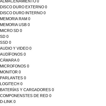
ALMACENAMIENTO
0
DISCO DURO EXTERNO
0
DISCO DURO INTERNO
0
MEMORIA RAM
0
MEMORIA USB
0
MICRO SD
0
SD
0
SSD
0
AUDIO Y VIDEO
0
AUDÍFONOS
0
CÁMARA
0
MICROFONOS
0
MONITOR
0
PARLANTES
0
LOGITECH
0
BATERÍAS Y CARGADORES
0
COMPONENSTES DE RED
0
D-LINK
0