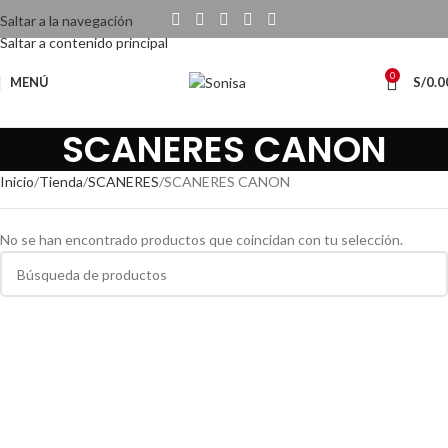
Saltar a la navegación
Saltar a contenido principal
0
MENÚ
S/
0.0
SCANERES CANON
Inicio
Tienda
SCANERES
SCANERES CANON
No se han encontrado productos que coincidan con tu selección.