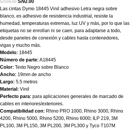
S/
92.00
S/
109.00
Las cintas Dymo 18445 Vinil adhesivo Letra negra sobre
blanco,
es adhesivo de resistencia industrial, resiste la
humedad, temperaturas extremas, luz UV y más, por lo que las
etiquetas no se enrollan ni se caen, para adaptarse a todo,
desde paneles de conexión y cables hasta contenedores,
vigas y mucho más.
Modelo:
18445
Número de parte:
A18445
Color:
Texto Negro sobre Blanco
Ancho:
19mm de ancho
Largo:
5.5 metros
Material:
Vinil
Perfecto para:
para aplicaciones generales de marcado de
cables en interiores/exteriores.
Compatibilidad con:
Rhino PRO 1000, Rhino 3000, Rhino
4200, Rhino 5000, Rhino 5200, Rhino 6000; ILP 219, 3M
PL100, 3M PL150, 3M PL200, 3M PL300 y Tyco T107M