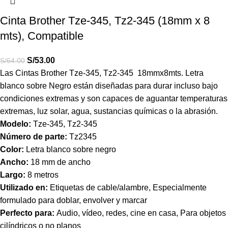
Cinta Brother Tze-345, Tz2-345 (18mm x 8
mts), Compatible
S/
53.00
S/
64.00
Las Cintas Brother
Tze-345, Tz2-345 18mmx8mts.
Letra
blanco sobre Negro están diseñadas para durar incluso bajo
condiciones extremas y son capaces de aguantar temperaturas
extremas, luz solar, agua, sustancias químicas o la abrasión.
Modelo:
Tze-345, Tz2-345
Número de parte:
Tz2345
Color:
Letra blanco sobre negro
Ancho:
18 mm de ancho
Largo:
8 metros
Utilizado en:
Etiquetas de cable/alambre, Especialmente
formulado para doblar, envolver y marcar
Perfecto para:
Audio, vídeo, redes, cine en casa, Para objetos
cilíndricos o no planos