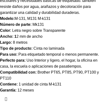
escolares y necesidades básicas de etiquetado. también
resiste daños por agua, arañazos y decoloración para
garantizar una calidad y durabilidad duraderas.
Modelo:
M-131, M131 M-k131
Número de parte:
Mk131
Color:
Letra negro sobre Transparente
Ancho: 1
2 mm de ancho
Largo:
8 metros
Tipo de producto:
Cinta no laminada
Para uso:
Para etiquetado temporal o menos permanente.
Perfecto para:
Uso
I
nterior y ligero,
el hogar, la oficina en
casa, la escuela o aplicaciones de pasatiempos.
Compatibilidad con:
Brother PT65, PT85, PT90, PT100 y
PT110
Contiene:
1 unidad de cinta
M-k131
Garantía:
12 meses