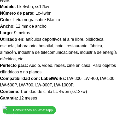
retirar
Modelo:
Lk-4wbn, ss12kw
Número de parte:
Lc-4wbn
Color:
Letra negra sobre Blanco
Ancho:
12 mm de ancho
Largo:
9 metros
Utilizado en:
artículos deportivos al aire libre, biblioteca,
escuela, laboratorio, hospital, hotel, restaurante, fábrica,
almacén, industria de telecomunicaciones, industria de energía
eléctrica, etc.
Perfecto para:
Audio, vídeo, redes, cine en casa, Para objetos
cilíndricos o no planos
Compatibilidad con:
LabelWorks:
LW-300, LW-400, LW-500,
LW-600P, LW-700, LW-900P, LW-1000P.
Contiene:
1 unidad de cinta Lc-4wbn (ss12kw)
Garantía:
12 meses
Consúltanos en Whatsapp