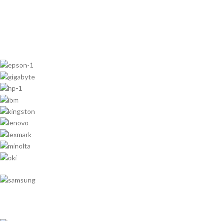
reembolsaremos o
Color:
Letra azul sobre blanco
reemplazaremos el artículo
Ancho:
12 mm de ancho
completo.
Largo:
8 metros
Modelo:
HS2-221, HSE-221E, HS2-
Utilizado en:
Etiquetas de
221
cable/alambre, Especialmente
Número de parte:
HS2-221
formulado para doblar, envolver y
Ancho:
8-8 mm de ancho
marcar
Largo:
1.5 metros de largo
Perfecto para:
Audio, vídeo,
Color:
Texto negro sobre fondo
redes, cine en casa, Para objetos
blanco
cilíndricos o no planos
Tipo:
Cinta termocontraible
Compatibilidad con:
Brother PT-
Diámetros de cables
H110, PT-E300VP, PT-Pe550 PT-
recomendados:
de 2,6 a 5,1 mm
P900W
Se contrae:
cuando se calienta
Contiene:
1 unidad de cinta
TZ2-
para una fácil identificación del
233
cable
Garantía:
12 meses
Compatibilidad
Más información
con:
Rotuladores PT-E300VP, PT-
Aquí
550WVP, PT-700, PT-P900W
Contiene:
1 pieza de cinta
Hs2-
221
Garantia:
12 meses