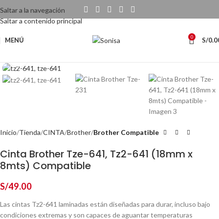
Saltar a la navegación
Saltar a contenido principal
0
MENÚ
S/
0.0
Haga Click para agrandar
Inicio
Tienda
CINTA
Brother
Brother Compatible
Cinta Brother Tze-641, Tz2-641 (18mm x
8mts) Compatible
S/
49.00
Las cintas Tz2-641 laminadas están diseñadas para durar, incluso bajo
condiciones extremas y son capaces de aguantar temperaturas