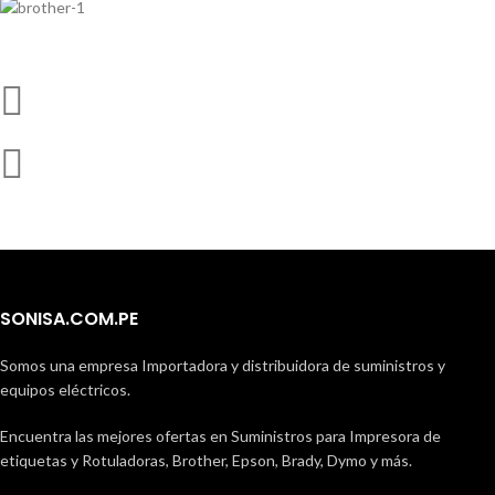
Más información
Aquí
SONISA.COM.PE
Somos una empresa Importadora y distribuidora de suministros y
equipos eléctricos.
Encuentra las mejores ofertas en Suministros para Impresora de
etiquetas y Rotuladoras, Brother, Epson, Brady, Dymo y más.