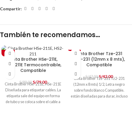
Compartir:
También te recomendamos…
Cinta Brother Tze-231
-11%
-11%
Cinta Brother HSe-211E,
Tz2-231 (12mm x 8 mts),
HS2-211E Termocontraible,
Compatible
Compatible
S/
42.00
S/
47.00
Cinta Brother Tze-231 Tz2-231
S/
79.00
S/
89.00
Cinta Brother HSe-211E, HSe-211E
(12mm x 8 mts) 1/2, Letra negro
Diseñada para etiquetar cables. La
sobre fondo blanco Compatible.
etiqueta sale del equipo en forma
están diseñadas para durar, incluso
de tubo y se coloca sobre el cable a
bajo condiciones extremas y son
señalizar, pasando el cable por el
capaces de aguantar
cilindro interior, antes de que esté
temperaturas extremas, luz
terminado o fijado.
solar, agua, sustancias químicas
Modelo:
HSe-211E, HS2-211
o la abrasión.
Número de parte:
HS2-211
Modelo:
Tz2-231 (tze-231)