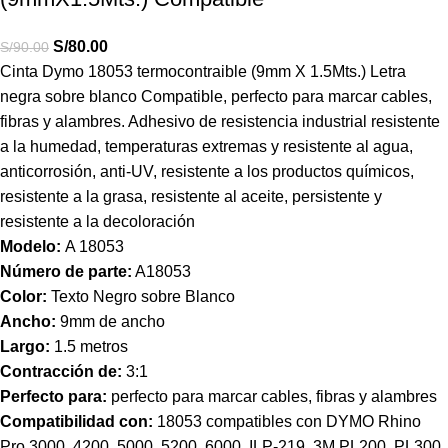
S/
80.00
S/
90.00
Cinta Dymo 18053 termocontraible (9mm X 1.5Mts.) Letra
negra sobre blanco Compatible,
perfecto para marcar cables,
fibras y alambres. Adhesivo de resistencia industrial resistente
a la humedad, temperaturas extremas y resistente al agua,
anticorrosión, anti-UV, resistente a los productos químicos,
resistente a la grasa, resistente al aceite, persistente y
resistente a la decoloración
Modelo:
A 18053
Número de parte:
A18053
Color:
Texto Negro sobre Blanco
Ancho:
9mm de ancho
Largo:
1.5 metros
Contracción de:
3:1
Perfecto para:
perfecto para marcar cables, fibras y alambres
Compatibilidad con:
18053 compatibles con DYMO Rhino
Pro 3000, 4200, 5000, 5200, 6000, ILP-219, 3M PL200, PL300