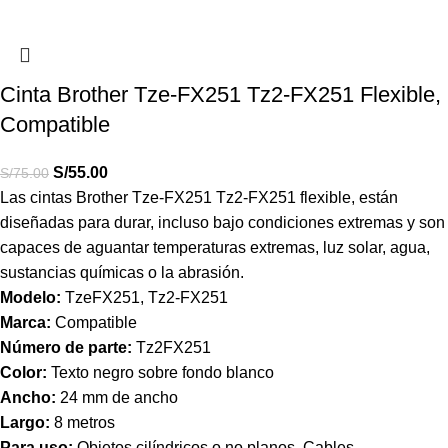
Cinta Brother Tze-FX251 Tz2-FX251 Flexible,
Compatible
S/
55.00
S/
75.00
Las cintas Brother Tze-FX251 Tz2-FX251 flexible, están
diseñadas para durar, incluso bajo condiciones extremas y son
capaces de aguantar temperaturas extremas, luz solar, agua,
sustancias químicas o la abrasión.
Modelo:
TzeFX251, Tz2-FX251
Marca:
Compatible
Número de parte:
Tz2FX251
Color:
Texto negro sobre fondo blanco
Ancho:
24 mm de ancho
Largo:
8 metros
Para uso:
Objetos cilíndricos o no planos, Cables