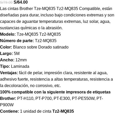
S/
64.00
S/
79.00
Las cintas Brother Tze-MQ835 Tz2-MQ835 Compatible, están
diseñadas para durar, incluso bajo condiciones extremas y son
capaces de aguantar temperaturas extremas, luz solar, agua,
sustancias químicas o la abrasión.
Modelo:
Tze-MQ835 Tz2-MQ835
Número de parte:
Tz2-MQ835
Color:
Blanco sobre Dorado satinado
Largo:
5M
Ancho:
12mm
Tipo:
Laminada
Ventajas:
fácil de pelar, impresión clara, resistente al agua,
adhesivo fuerte, resistencia a altas temperaturas, resistencia a
la decoloración, no corrosivo, etc.
100% compatible con la siguiente impresora de etiquetas
Brother:
PT-H110, PT-P700, PT-E300, PT-PE550W, PT-
P900W
Contiene:
1 unidad de cinta
Tz2-MQ835