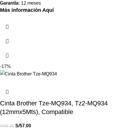
Garantía:
12 meses
Más información Aquí
-17%
Cinta Brother Tze-MQ934, Tz2-MQ934
(12mmx5Mts), Compatible
S/
57.00
S/
69.00