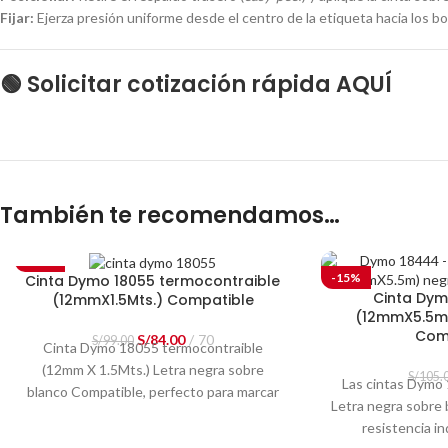
Fijar:
Ejerza presión uniforme desde el centro de la etiqueta hacia los bo
🟢 Solicitar cotización rápida AQUÍ
También te recomendamos…
-15%
-15%
Cinta Dymo 18055 termocontraible
Cinta Dym
(12mmX1.5Mts.) Compatible
(12mmX5.5m
Com
S/
84.00
70
S/
99.00
Cinta Dymo 18055 termocontraible
(12mm X 1.5Mts.) Letra negra sobre
S/
105.
Las cintas Dymo 
blanco Compatible,
perfecto para marcar
Letra negra sobre 
cables, fibras y alambres. Adhesivo de
resistencia ind
resistencia industrial resistente a la