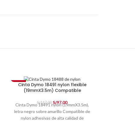
-17%
Cinta Dymo 18491 nylon flexible
(19mmX3.5m) Compatible
S/
97.00
S/
117.00
Cinta Dymo 18491 nylon (19mmX3.5m),
letra negro sobre amarillo Compatible
de
nylon adhesivas de alta calidad de
resistencia industrial son profesionales y
perfectas para la organización industrial.