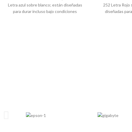
Garantía:
12 meses
Garantí
Letra azul sobre blanco; están diseñadas
252
Letra Rojo 
para durar incluso bajo condiciones
diseñadas para
extremas y son capaces de aguantar
condiciones extr
temperaturas extremas, luz solar, agua,
aguantar temper
sustancias químicas o la abrasión.
solar, agua, sus
Modelo:
Tze-233, Tz2-233
ab
Número de parte:
Tz2233
Modelo:
Tz
Color:
Letra azul sobre blanco
Número de 
Ancho:
12 mm de ancho
Color:
Letra 
Largo:
8 metros
Ancho:
12
Utilizado en:
Etiquetas de
Largo
cable/alambre, Especialmente formulado
Utilizado 
para doblar, envolver y marcar
cable/alambre, Es
Perfecto para:
Audio, vídeo, redes, cine
para doblar, 
en casa, Para objetos cilíndricos o no
Perfecto para:
Aud
planos
en casa, Para obj
Compatibilidad con:
Brother PT-H110,
p
PT-E300VP, PT-Pe550 PT-P900W
Compatibilidad c
Contiene:
1 unidad de cinta
TZ2-233
PT
Garantía:
12 meses
Contiene:
1 uni