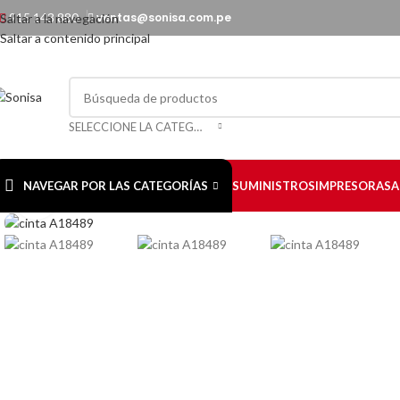
915 143 880
ventas@sonisa.com.pe
Saltar a la navegación
Saltar a contenido principal
SELECCIONE LA CATEGORÍA
NAVEGAR POR LAS CATEGORÍAS
SUMINISTROS
IMPRESORAS
A
Haga Click para agrandar