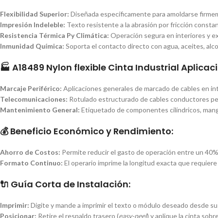
Flexibilidad Superior:
Diseñada específicamente para amoldarse firmeme
Impresión Indeleble:
Texto resistente a la abrasión por fricción const
Resistencia Térmica Py Climática:
Operación segura en interiores y ex
Inmunidad Química:
Soporta el contacto directo con agua, aceites, alcoh
🏭 A18489 Nylon flexible
Cinta Industrial Aplica
Marcaje Periférico:
Aplicaciones generales de marcado de cables en inte
Telecomunicaciones:
Rotulado estructurado de cables conductores pe
Mantenimiento General:
Etiquetado de componentes cilíndricos, mangu
💰
Beneficio Económico y Rendimiento:
Ahorro de Costos:
Permite reducir el gasto de operación entre un 40% 
Formato Continuo:
El operario imprime la longitud exacta que requiere
🔌
Guía Corta de Instalación:
Imprimir:
Digite y mande a imprimir el texto o módulo deseado desde su 
Posicionar:
Retire el respaldo trasero (
easy-peel
) y aplique la cinta sobr