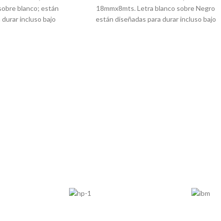
a:
12 meses
sobre blanco; están
18mmx8mts.
Letra blanco sobre Negro
 durar incluso bajo
están diseñadas para durar incluso bajo
emas y son capaces de
condiciones extremas y son capaces de
aturas extremas, luz
aguantar temperaturas extremas, luz
tancias químicas o la
solar, agua, sustancias químicas o la
rasión.
abrasión.
e-253, Tz2-252
Modelo:
Tze-345, Tz2-345
parte:
Tz2252
Número de parte:
Tz2345
Rojo sobre blanco
Color:
Letra blanco sobre negro
 mm de ancho
Ancho:
18 mm de ancho
:
8 metros
Largo:
8 metros
en:
Etiquetas de
Utilizado en:
Etiquetas de
pecialmente formulado
cable/alambre, Especialmente formulado
envolver y marcar
para doblar, envolver y marcar
io, vídeo, redes, cine
Perfecto para:
Audio, vídeo, redes, cine
etos cilíndricos o no
en casa, Para objetos cilíndricos o no
lanos
planos
on:
Brother PT-Pe550
Compatibilidad con:
Brother PT-
-P900W
E300VP, PT-Pe550 PT-P900W
dad de cinta
Tz2-252
Contiene:
1 unidad de cinta
Tz2-345