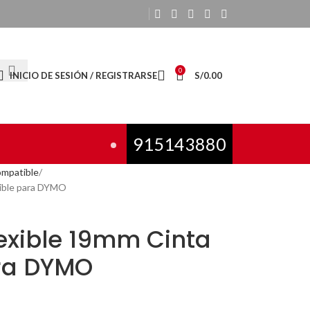
0
INICIO DE SESIÓN / REGISTRARSE
S/
0.00
915143880
mpatible
tible para DYMO
exible 19mm Cinta
ra DYMO