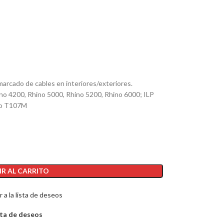
arcado de cables en interiores/exteriores.
o 4200, Rhino 5000, Rhino 5200, Rhino 6000; ILP
co T107M
R AL CARRITO
 a la lista de deseos
sta de deseos