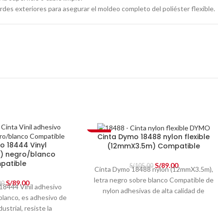
rdes exteriores para asegurar el moldeo completo del poliéster flexible.
-15%
Cinta Dymo 18488 nylon flexible
o 18444 Vinyl
(12mmX3.5m) Compatible
) negro/blanco
patible
S/
89.00
S/
105.00
Cinta Dymo 18488 nylon (12mmX3.5m),
letra negro sobre blanco Compatible
de
S/
89.00
00
18444 Vinil adhesivo
nylon adhesivas de alta calidad de
blanco,
es adhesivo de
resistencia industrial son profesionales y
ustrial, resiste la
perfectas para la organización industrial.