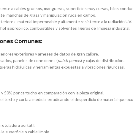
nte a cables gruesos, mangueras, superficies muy curvas, hilos conduct
ante, manchas de grasa y manipulación ruda en campo.
teriores; material impermeable y altamente resistente a la radiación UV.
ol isopropílico, combustibles y solventes ligeros de limpieza industrial.
ciones Comunes:
riores/exteriores y arneses de datos de gran calibre.
sados, paneles de conexiones (
patch panels
) y cajas de distribución.
eras hidráulicas y herramientas expuestas a vibraciones rigurosas.
y 50% por cartucho en comparación con la pieza original.
 el texto y corta a medida, erradicando el desperdicio de material que oc
rotuladora portátil.
e la superficie o cable limpio.