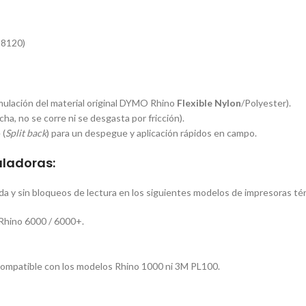
18120)
(Emulación del material original DYMO Rhino
Flexible Nylon
/Polyester).
ha, no se corre ni se desgasta por fricción).
 (
Split back
) para un despegue y aplicación rápidos en campo.
uladoras:
da y sin bloqueos de lectura en los siguientes modelos de impresoras tér
Rhino 6000 / 6000+.
ompatible con los modelos Rhino 1000 ni 3M PL100.