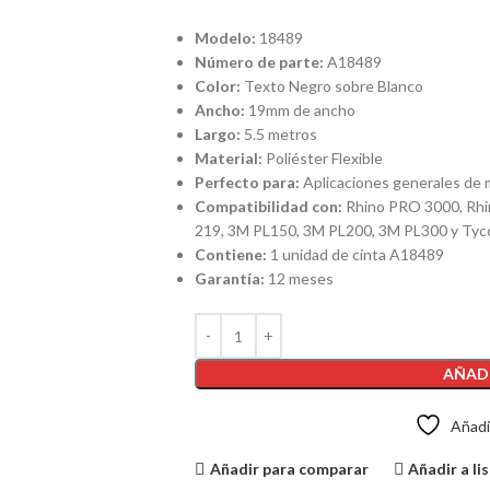
Modelo:
18489
Número de parte:
A18489
Color:
Texto Negro sobre Blanco
Ancho:
19mm de ancho
Largo:
5.5 metros
Material:
Poliéster Flexible
Perfecto para:
Aplicaciones generales de m
Compatibilidad con:
Rhino PRO 3000, Rhin
219, 3M PL150, 3M PL200, 3M PL300 y Ty
Contiene:
1 unidad de cinta A18489
Garantía:
12 meses
AÑADI
Añadir
Añadir para comparar
Añadir a li