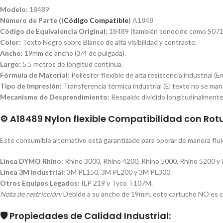
Modelo:
18489
Número de Parte ((
Código Compatible
)
A1848
Código de Equivalencia Original:
18489 (también conocido como S07
Color:
Texto Negro sobre Blanco de alta visibilidad y contraste.
Ancho:
19mm de ancho (3/4 de pulgada).
Largo:
5.5 metros de longitud continua.
Fórmula de Material:
Poliéster flexible de alta resistencia industrial 
Tipo de Impresión:
Transferencia térmica industrial (El texto no se manc
Mecanismo de Desprendimiento:
Respaldo dividido longitudinalmente
⚙️ A18489 Nylon flexible
Compatibilidad con Rot
Este consumible alternativo está garantizado para operar de manera flui
Línea DYMO Rhino:
Rhino 3000, Rhino 4200, Rhino 5000, Rhino 5200 y 
Línea 3M Industrial:
3M PL150, 3M PL200 y 3M PL300.
Otros Equipos Legados:
ILP 219 y Tyco T107M.
Nota de restricción:
Debido a su ancho de 19mm, este cartucho NO es c
🛡️
Propiedades de Calidad Industrial: