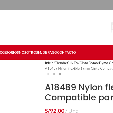
CCESORIOS
NOSOTROS
M. DE PAGO
CONTACTO
Inicio
Tienda
CINTA
Cinta Dymo
Dymo Co
A18489 Nylon flexible 19mm Cinta Compa
A18489 Nylon fl
Compatible pa
S/
92.00
Und